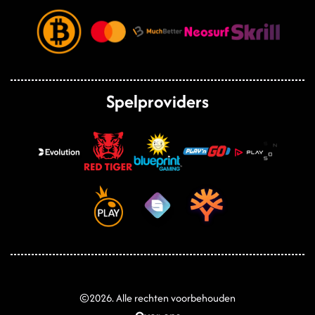
Spelproviders
©
2026
. Alle rechten voorbehouden