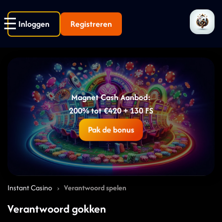
Inloggen
Registreren
Magnet Cash Aanbod:
200% tot €420 + 130 FS
Pak de bonus
›
Instant Casino
Verantwoord spelen
Verantwoord gokken